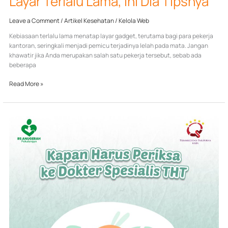
Layar Terlalu Lama, Ini Dia Tipsnya
Leave a Comment
/
Artikel Kesehatan
/
Kelola Web
Kebiasaan terlalu lama menatap layar gadget, terutama bagi para pekerja
kantoran, seringkali menjadi pemicu terjadinya lelah pada mata. Jangan
khawatir jika Anda merupakan salah satu pekerja tersebut, sebab ada
beberapa
Read More »
Kapan
Harus
Periksa
ke
Dokter
Spesialis
THT