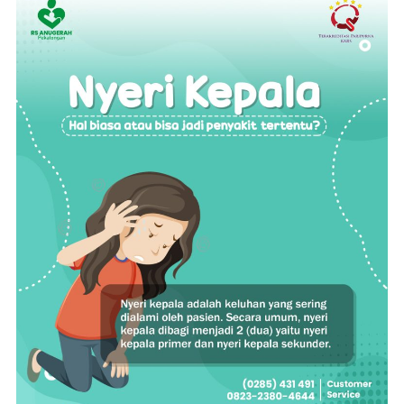
Di
Kepala,
Apakah
Hal
Biasa
Atau
Bisa
Jadi
Penyakit
Tertentu?