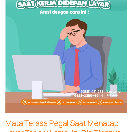
Lama,
Ini
Dia
Tipsnya
Mata Terasa Pegal Saat Menatap