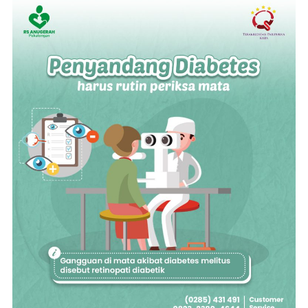
Penyakit
Mata
yang
Merugikan
Akibat
Diabetes