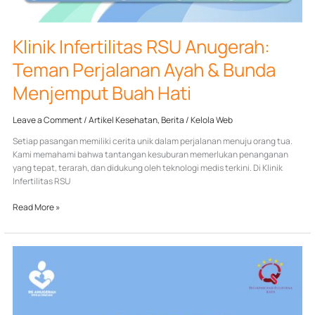
Klinik Infertilitas RSU Anugerah:
Teman Perjalanan Ayah & Bunda
Menjemput Buah Hati
Leave a Comment
/
Artikel Kesehatan
,
Berita
/
Kelola Web
Setiap pasangan memiliki cerita unik dalam perjalanan menuju orang tua.
Kami memahami bahwa tantangan kesuburan memerlukan penanganan
yang tepat, terarah, dan didukung oleh teknologi medis terkini. Di Klinik
Infertilitas RSU
Read More »
Persiapan
Ibadah
Haji
&
Umroh: