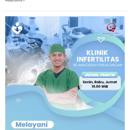
Read More »
Klinik
Infertilitas
RSU
Anugerah:
Teman
Perjalanan
Ayah
&
Bunda
Menjemput
Buah
Hati