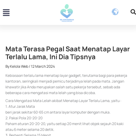
Skip
Menu
to
content
Mata Terasa Pegal Saat Menatap Layar
Terlalu Lama, Ini Dia Tipsnya
By
Kelola Web
/
12 March 2024
Kebiasaan terlalu lama menatap layar gadget, terutama bagi para pekerja
kantoran, seringkali menjadi pemicu terjadinya lelah pada mata. Jangan
khawatir jika Anda merupakan salah satu pekerja tersebut, sebab ada
beberapa cara mengatasi mata lelah yang bisa dicoba.
Cara Mengatasi Mata Lelah akibat Menatap Layar Terlalu Lama, yaitu :
1. Atur Jarak Mata
beri jarak sekitar 60-65 cm antara layar komputer dengan muka.
2. Pakai Pola 20-20-20
Paham aturan 20-20-20, yaitu setiap 20 menit lihat objek sejauh 20 kaki
atau 6 meter selama 20 detik.
3. Berhenti Selama 15 Menit