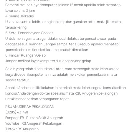
Berhenti melihat layar komputer selama 15 menit apabila telah menatap
layar selama 2 jam
4. Sering Berkedip
Usahakan untuk lebih sering berkedip dan gunakan tetes mata jika mata
terasa kering
5. Setel Pencahayaan Gadget
Untuk menjaga mata agar tidak mudah lelah, atur pencahayaan pada
gadget sesuai ruangan. Jangan sampai terlalu redup, apalagi menatap
ponsel sebelum tidur ketika lampu sudah dimatikan.
6. Hindari Ruangan Gelap
Jangan melihat layar komputer di ruangan yang gelap.
Selain yang telah disebutkan di atas, cara mencegah mata lelah karena
kerja di depan komputer lainnya adalah melakukan pemeriksaan mata
secara teratur.
Apabila Anda memiliki keluhan lain terkait mata lelah, segera konsultasikan
kondisi Anda dengan dokter spesialis mata RSU Anugerah pekalongan
untuk mendapatkan penanganan tepat.
RSU ANUGERAH PEKALONGAN
(0285) 431491
Fanpage FB : Rumah Sakit Anugerah
YouTube : RS Anugerah Pekalongan
Tiktok : RS Anugerah