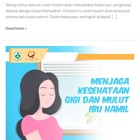
Setiap tahun seluruh umat muslim akan menyambut bulan suci yang biasa
dikenal dengan bulan Ramadhan. Di bulan ini umat muslim akan berpuasa
selama satu bulan penuh. Dalam berpuasa, seringkali didapati […]
Read More »
TIPS
MENJAGA
KESEHATAN
GIGI
DAN
MULUT
IBU
HAMIL