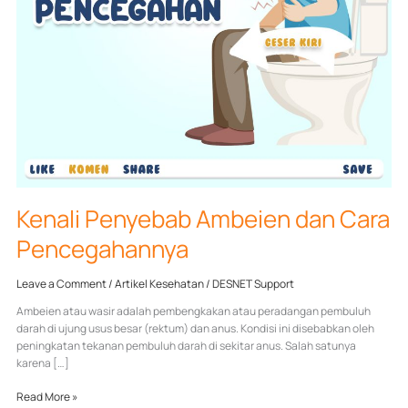
Kenali Penyebab Ambeien dan Cara
Pencegahannya
Leave a Comment
/
Artikel Kesehatan
/
DESNET Support
Ambeien atau wasir adalah pembengkakan atau peradangan pembuluh
darah di ujung usus besar (rektum) dan anus. Kondisi ini disebabkan oleh
peningkatan tekanan pembuluh darah di sekitar anus. Salah satunya
karena […]
Read More »