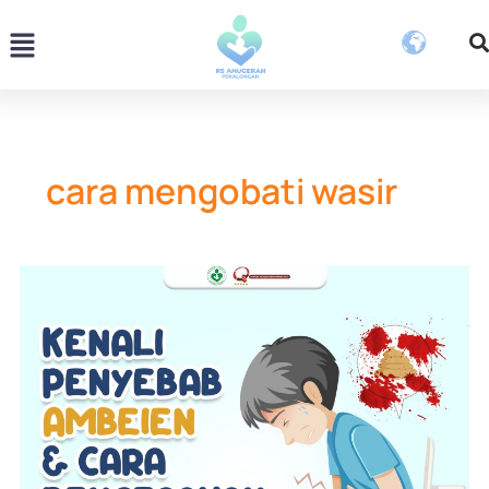
Skip
Menu
to
content
cara mengobati wasir
Kenali
Penyebab
Ambeien
dan
Cara
Pencegahannya