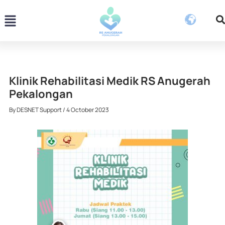
Skip
Menu
to
content
Klinik Rehabilitasi Medik RS Anugerah
Pekalongan
By
DESNET Support
/
4 October 2023