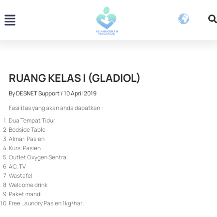
Skip
Menu
to
content
RUANG KELAS I (GLADIOL)
By
DESNET Support
/
10 April 2019
Fasilitas yang akan anda dapatkan :
Dua Tempat Tidur
Bedside Table
Almari Pasien
Kursi Pasien
Outlet Oxygen Sentral
AC, TV
Wastafel
Welcome drink
Paket mandi
Free Laundry Pasien 1kg/hari