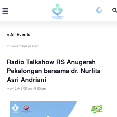
Skip
Menu
to
content
« All Events
This event has passed.
Radio Talkshow RS Anugerah
Pekalongan bersama dr. Nurlita
Asri Andriani
May 12 @ 9:00 am
-
5:00 pm