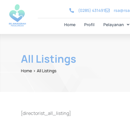
Skip
(0285) 431491
rsa@rs
to
content
Home
Profil
Pelayanan
All Listings
Home
All Listings
[directorist_all_listing]